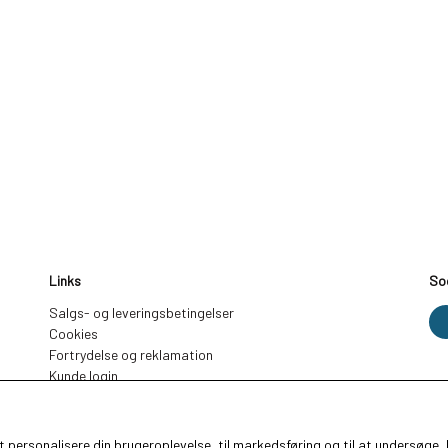
Links
So
Salgs- og leveringsbetingelser
Cookies
Fortrydelse og reklamation
Kunde login
Om os
Kontakt
 at personalisere din brugeroplevelse, til markedsføring og til at undersø