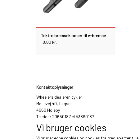
Tektro bremseklodser til v-bremse
18,00 kr.
Kontaktoplysninger
Wheelers dealeren cykler
Møllevej 40, fulgse
4960 Holeby
Telefon: 20660187 el 53860187
CVR: 26158834
Vi bruger cookies
Vi bruger egne cookies og cookies fra tredjeparter til