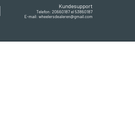
Kundesupport
Telefon: 20660187 el 53860187
E-mail: wheelersdealeren@gmail.com