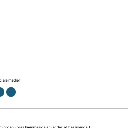
ciale medier
ge, hvordan vores hjemmeside anvendes af besøgende. Du