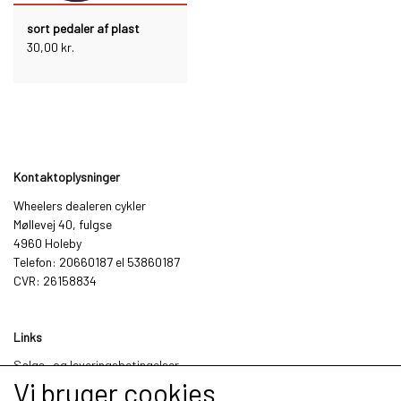
sort pedaler af plast
30,00 kr.
Kontaktoplysninger
Wheelers dealeren cykler
Møllevej 40, fulgse
4960 Holeby
Telefon: 20660187 el 53860187
CVR: 26158834
Links
Salgs- og leveringsbetingelser
Vi bruger cookies
Cookies