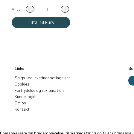
Antal
Tilføj til kurv
Links
So
Salgs- og leveringsbetingelser
Cookies
Fortrydelse og reklamation
Kunde login
Om os
Kontakt
 at personalisere din brugeroplevelse, til markedsføring og til at undersø