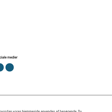
ciale medier
ge, hvordan vores hjemmeside anvendes af besøgende. Du