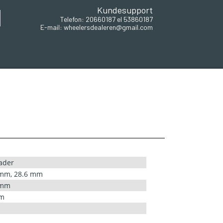
Kundesupport
Telefon: 20660187 el 53860187
E-mail: wheelersdealeren@gmail.com
ader
 mm, 28.6 mm
 mm
m