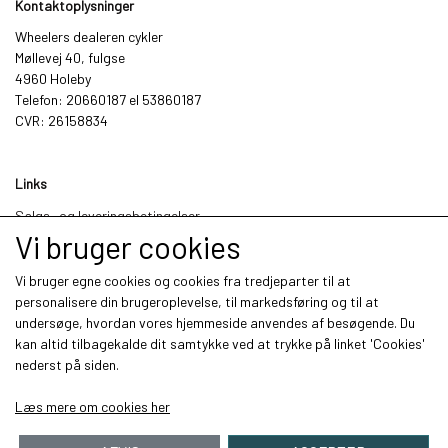
Kontaktoplysninger
Wheelers dealeren cykler
Møllevej 40, fulgse
4960 Holeby
Telefon: 20660187 el 53860187
CVR: 26158834
Links
Salgs- og leveringsbetingelser
Cookies
Vi bruger cookies
Fortrydelse og reklamation
Kunde login
Vi bruger egne cookies og cookies fra tredjeparter til at
Om os
personalisere din brugeroplevelse, til markedsføring og til at
Kontakt
undersøge, hvordan vores hjemmeside anvendes af besøgende. Du
kan altid tilbagekalde dit samtykke ved at trykke på linket 'Cookies'
nederst på siden.
Sociale medier
Læs mere om cookies her