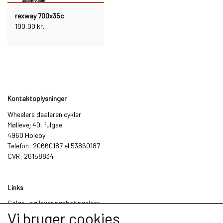
rexway 700x35c
100,00 kr.
Kontaktoplysninger
Wheelers dealeren cykler
Møllevej 40, fulgse
4960 Holeby
Telefon: 20660187 el 53860187
CVR: 26158834
Links
Salgs- og leveringsbetingelser
Vi bruger cookies
Cookies